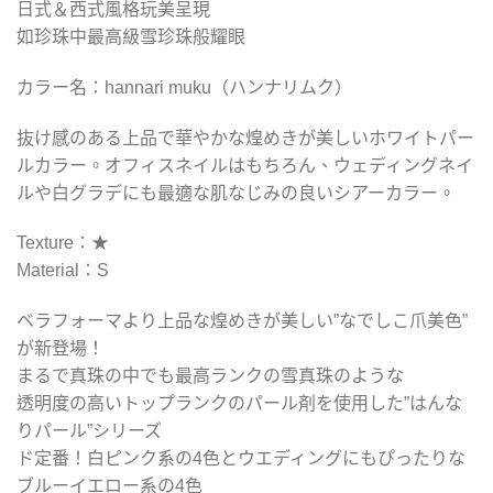
日式＆西式風格玩美呈現
如珍珠中最高級雪珍珠般耀眼
カラー名：hannari muku（ハンナリムク）
抜け感のある上品で華やかな煌めきが美しいホワイトパー
ルカラー。オフィスネイルはもちろん、ウェディングネイ
ルや白グラデにも最適な肌なじみの良いシアーカラー。
Texture：★
Material：S
ベラフォーマより上品な煌めきが美しい”なでしこ爪美色”
が新登場！
まるで真珠の中でも最高ランクの雪真珠のような
透明度の高いトップランクのパール剤を使用した”はんな
りパール”シリーズ
ド定番！白ピンク系の4色とウエディングにもぴったりな
ブルーイエロー系の4色