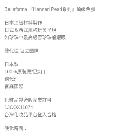
Bellaforma 『Hannari Pearl系列』頂級色膠
日本頂級材料製作
日式＆西式風格玩美呈現
如珍珠中最高級雪珍珠般耀眼
總代理 官庭國際
日本製
100％原裝原瓶進口
總代理
官庭國際
化粧品製造販売業許可
13COX11074
台灣化妝品平台登入合格
硬化時間：