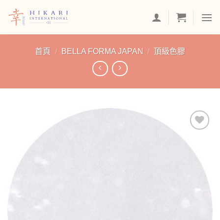
Skip
to
content
首頁
/
BELLA FORMA JAPAN
/
頂級色膠
加入
「願
望清
單」