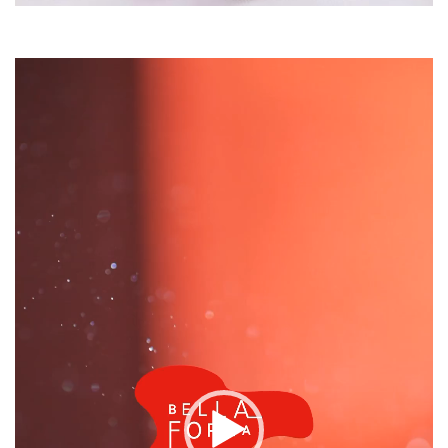
視
訊
播
放
器