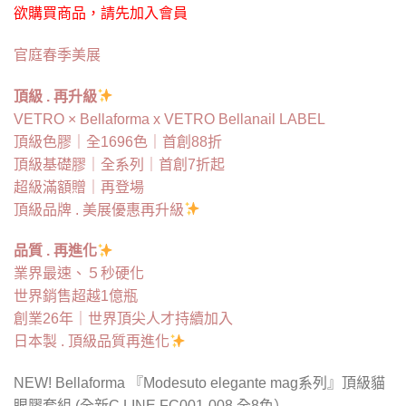
欲購買商品，請先加入會員
官庭春季美展
頂級 . 再升級
VETRO × Bellaforma x VETRO Bellanail LABEL
頂級色膠｜全1696色｜首創88折
頂級基礎膠｜全系列｜首創7折起
超級滿額贈｜再登場
頂級品牌 . 美展優惠再升級
品質
.
再進化
業界最速、５秒硬化
世界銷售超越
1
億瓶
創業
26
年｜世界頂尖人才持續加入
日本製
.
頂級品質再進化
NEW! Bellaforma 『Modesuto elegante mag系列』頂級貓
眼膠套組 (全新C LINE FC001-008 全8色）