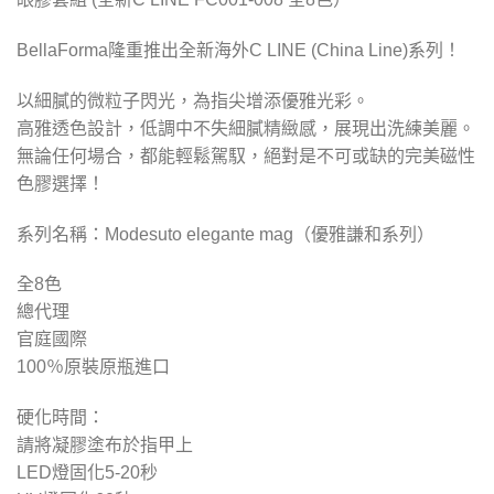
BellaForma隆重推出全新海外C LINE (China Line)系列！
以細膩的微粒子閃光，為指尖增添優雅光彩。
高雅透色設計，低調中不失細膩精緻感，展現出洗練美麗。
無論任何場合，都能輕鬆駕馭，絕對是不可或缺的完美磁性
色膠選擇！
系列名稱：Modesuto elegante mag（優雅謙和系列）
全8色
總代理
官庭國際
100％原裝原瓶進口
硬化時間：
請將凝膠塗布於指甲上
LED燈固化5-2
0
秒