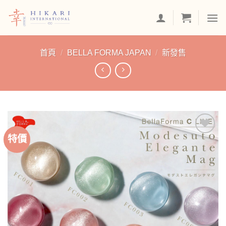
Skip
to
content
首頁
/
BELLA FORMA JAPAN
/
新發售
特價
加入
「願
望清
單」