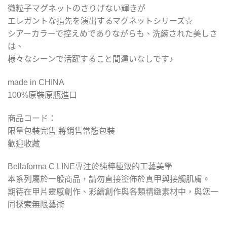
微粒子マグネットのさりげない輝きが
エレガントな指先を演出するマグネットシリーズ☆
シアーカラーで控えめでありながらも、洗練された美しさ
は、
様々なシーンで活躍すること間違いなしです♪
made in CHINA
100%原裝原瓶進口
商品コード：
限量包裝完售 將銷售常態包裝
歡迎收藏
Bellaforma C LINE專注於純粹極致的工藝美學
本系列屬於一般商品，請勿直接塗佈於真甲與接觸肌膚。
期待在甲片靈感創作、彩繪創作與各類精緻素材中，與您一
同探索無限藝術