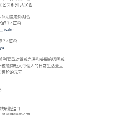
s エピス系列 共10色
人氣明星老師組合
o老師 7.4萬粉
_risako
師 7.4萬粉
iyu
es 系列著重於質感光澤和美麗的透明感
一種能夠融入每個人的日常生活並且
富繽紛的元素
際
原裝原瓶進口