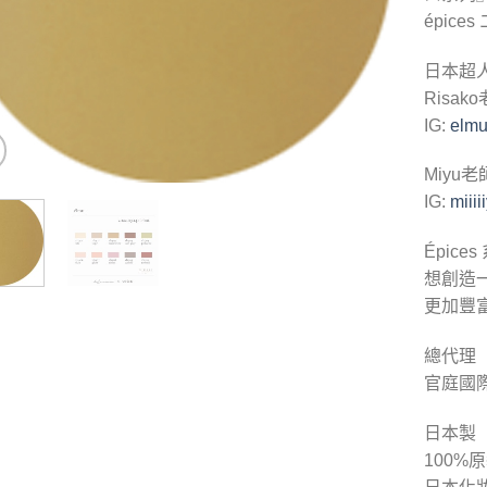
épice
日本超
Risak
IG:
elmu
Miyu老
IG:
miiii
Épic
想創造
更加豐
總代理
官庭國
日本製
100%