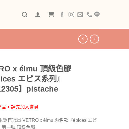
RO x élmu 頂級色膠
pices エピス系列』
2305】pistache
商品，請先加入會員
銷售冠軍 VETRO x élmu 聯名款『épices エピ
』第一弾 頂級色膠