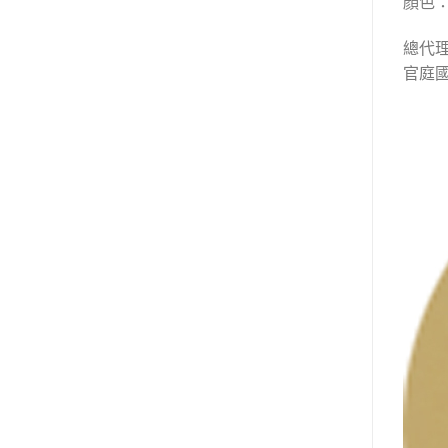
顏色：p
總代
官庭