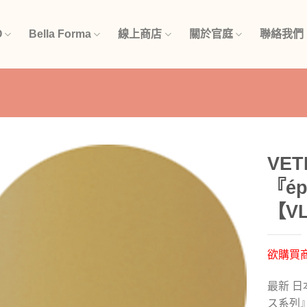
O
Bella Forma
線上商店
關於官庭
聯絡我們
VET
『é
加入
「願
【VL
望清
單」
欲購買
最新 日本
ス系列