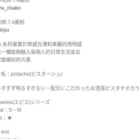
ko老師 7.4萬粉
mu_risako
老師 7.4萬粉
iiiyu
ces 系列著重於質感光澤和美麗的透明感
造一種能夠融入每個人的日常生活並且
豐富繽紛的元素
名：pistache(ピスターシュ)
みすぎず明るすぎない、配分にこだわったお洒落ピスタチオカ
s series(エピス)シリーズ
rial：S・M
ure：★
4ml