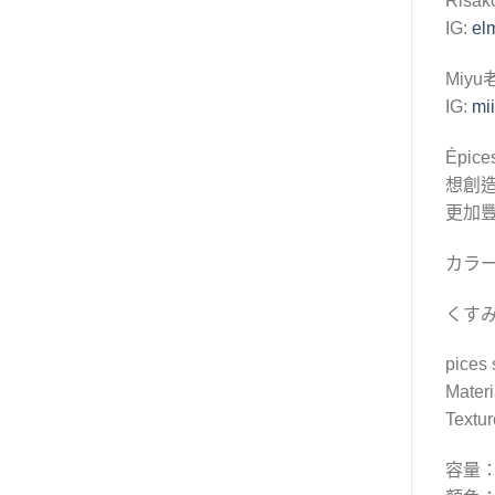
Risa
IG:
el
Miyu
IG:
mii
Épi
想創
更加
カラー
くす
pice
Mate
Text
容量：