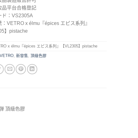
妝品製造販售許可
妝品平台合格登記
ド：VS2305A
VETRO x élmu『épices エピス系列』
5】pistache
RO x élmu『épices エピス系列』【VL2305】pistache
VETRO
,
新發售
,
頂級色膠
一弾 頂級色膠