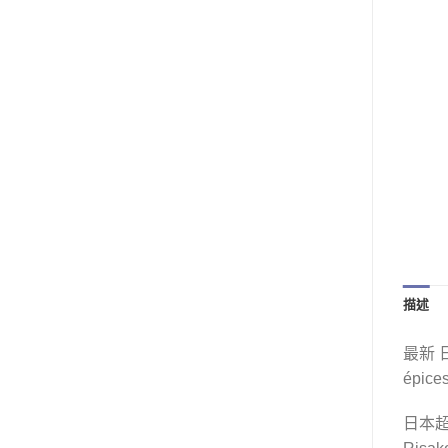
描述
最新 
épic
日本