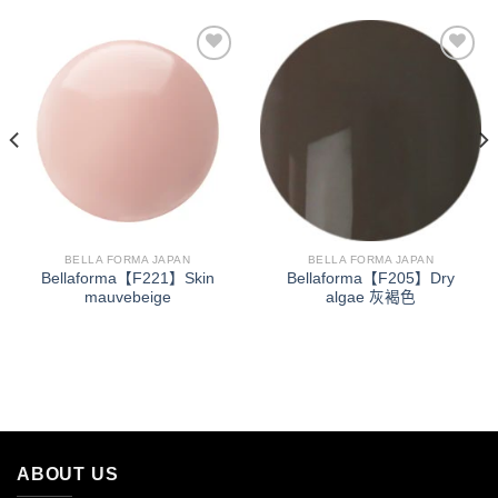
加入
加入
「願
「願
望清
望清
單」
單」
BELLA FORMA JAPAN
BELLA FORMA JAPAN
Bellaforma【F221】Skin
Bellaforma【F205】Dry
mauvebeige
algae 灰褐色
ABOUT US