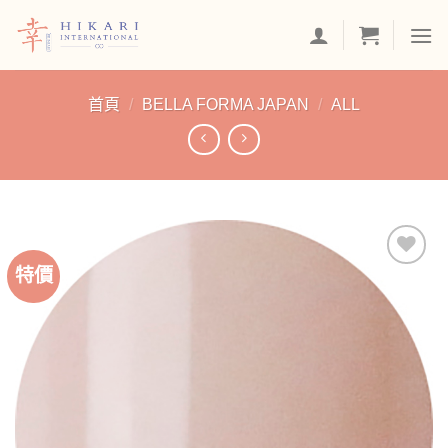
Skip
to
content
首頁
/
BELLA FORMA JAPAN
/
ALL
特價
加入
「願
望清
單」