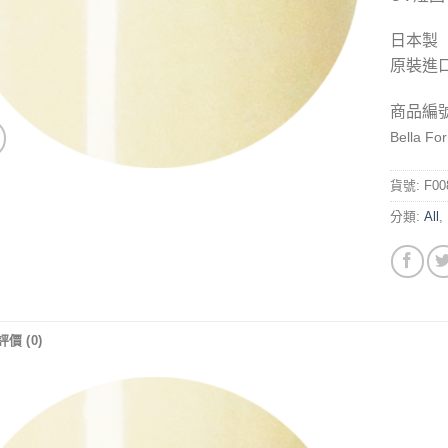
日本製
原裝進
商品編
Bella Fo
貨號:
F00
分類:
All
,
評價 (0)