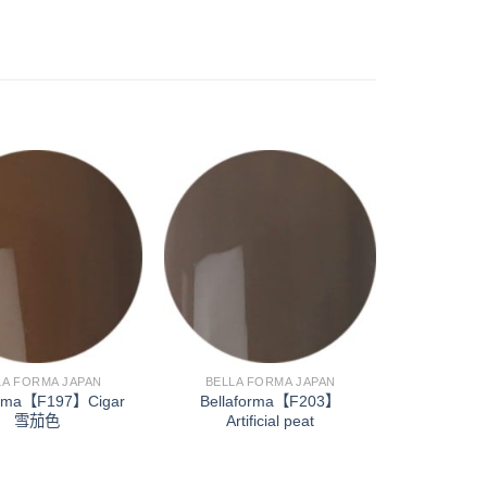
加入
加入
「願
「願
望清
望清
單」
單」
LA FORMA JAPAN
BELLA FORMA JAPAN
orma【F197】Cigar
Bellaforma【F203】
雪茄色
Artificial peat