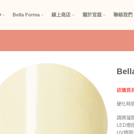
O
Bella Forma
線上商店
關於官庭
聯絡我們
Bel
加入
「願
欲購買
望清
單」
硬化時
請將凝
LED燈固
UV燈固