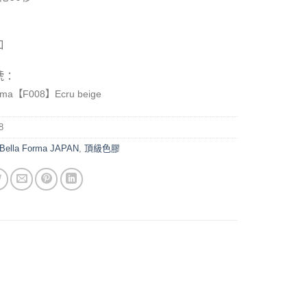
口
號：
rma
【F008】Ecru beige
8
Bella Forma JAPAN
,
頂級色膠