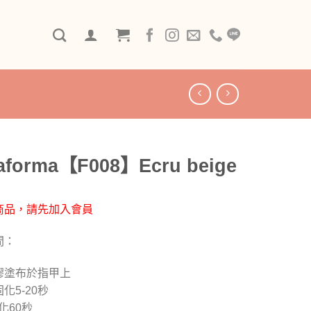
laforma【F008】Ecru beige
商品，請先加入會員
間：
膠塗布於指甲上
化5-2
0
秒
化
60
秒