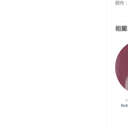
顏色：E
相關
加入
加入
「願
「願
望清
望清
單」
單」
已售完
BELLA FORMA JAPAN
BELLA FORMA JAPAN
B
Bellaforma【F205】Dry
Bellaforma【F201】
Bel
algae 灰褐色
Morello 波爾多紅酒色