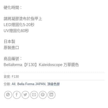
硬化時間：
請將凝膠塗布於指甲上
LED燈固化5-2
0
秒
UV燈固化
60
秒
日本製
原裝進口
商品編號：
Bellaforma【F130】Kaleidoscope 万華鏡色
貨號:
F130
分類:
All
,
Bella Forma JAPAN
,
頂級色膠