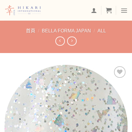
Skip
to
content
首頁
/
BELLA FORMA JAPAN
/
ALL
加入
「願
望清
單」