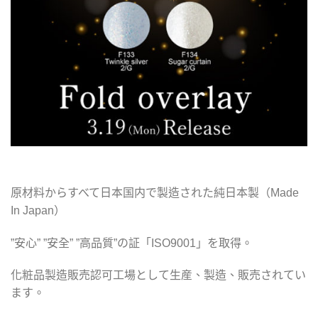
原材料からすべて日本国内で製造された純日本製（Made
In Japan）
”安心” ”安全” ”高品質”の証「ISO9001」を取得。
化粧品製造販売認可工場として生産、製造、販売されてい
ます。