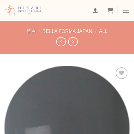
Skip
to
content
首頁
/
BELLA FORMA JAPAN
/
ALL
加入
「願
望清
單」