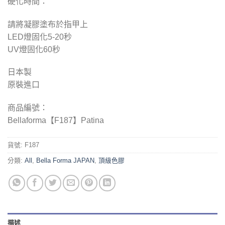
硬化時間：
請將凝膠塗布於指甲上
LED燈固化5-2
0
秒
UV燈固化
60
秒
日本製
原裝進口
商品編號：
Bellaforma【F187】Patina
貨號:
F187
分類:
All
,
Bella Forma JAPAN
,
頂級色膠
描述