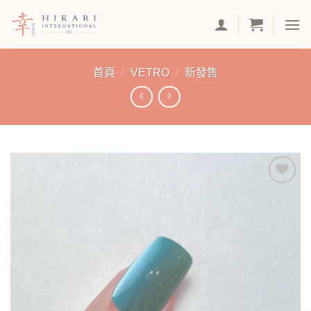
Skip
to
content
首頁
/
VETRO
/
新發售
加入
「願
望清
單」