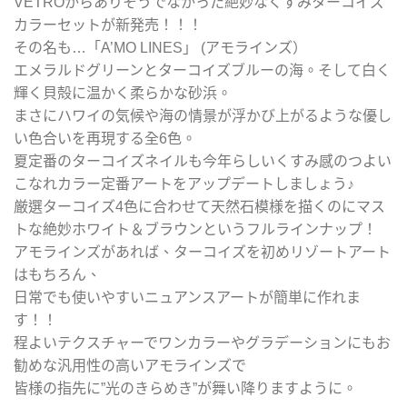
VETROからありそうでなかった絶妙なくすみターコイズ
カラーセットが新発売！！！
その名も…「A’MO LINES」 (アモラインズ）
エメラルドグリーンとターコイズブルーの海。そして白く
輝く貝殻に温かく柔らかな砂浜。
まさにハワイの気候や海の情景が浮かび上がるような優し
い色合いを再現する全6色。
夏定番のターコイズネイルも今年らしいくすみ感のつよい
こなれカラー定番アートをアップデートしましょう♪
厳選ターコイズ4色に合わせて天然石模様を描くのにマス
トな絶妙ホワイト＆ブラウンというフルラインナップ！
アモラインズがあれば、ターコイズを初めリゾートアート
はもちろん、
日常でも使いやすいニュアンスアートが簡単に作れま
す！！
程よいテクスチャーでワンカラーやグラデーションにもお
勧めな汎用性の高いアモラインズで
皆様の指先に”光のきらめき”が舞い降りますように。