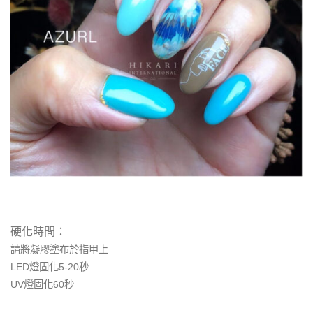
硬化時間：
請將凝膠塗布於指甲上
LED燈固化5-2
0
秒
UV燈固化
60
秒