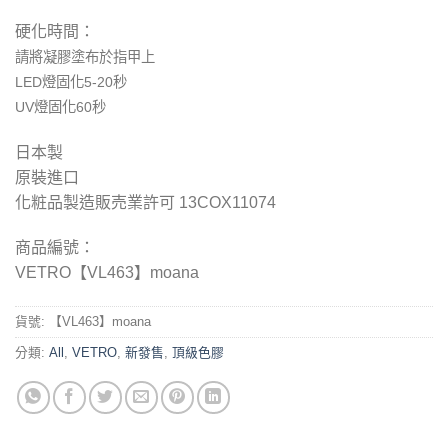
硬化時間：
請將凝膠塗布於指甲上
LED燈固化5-2
0
秒
UV燈固化
60
秒
日本製
原裝進口
化粧品製造販売業許可
13COX11074
商品編號：
VETRO【VL463】moana
貨號:
【VL463】moana
分類:
All
,
VETRO
,
新發售
,
頂級色膠