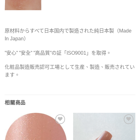
原材料からすべて日本国内で製造された純日本製（Made
In Japan）
”安心” ”安全” ”高品質”の証「ISO9001」を取得。
化粧品製造販売認可工場として生産、製造、販売されてい
ます。
相關商品
加入
加入
「願
「願
望清
望清