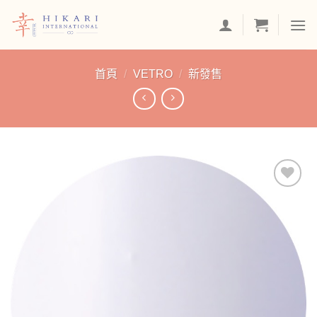
Skip
to
content
首頁
/
VETRO
/
新發售
加入
「願
望清
單」