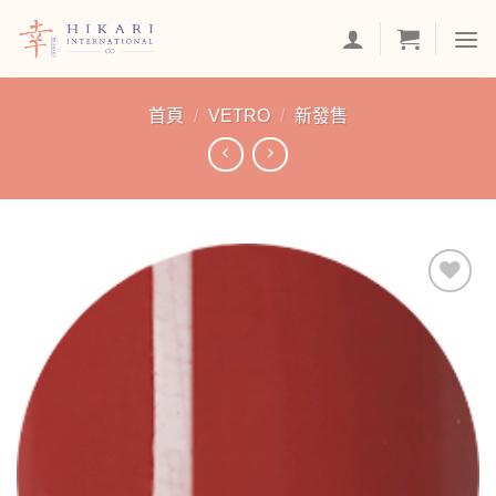
Skip
to
content
首頁
/
VETRO
/
新發售
加入
「願
望清
單」