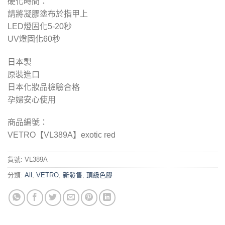
硬化時間：
請將凝膠塗布於指甲上
LED燈固化5-2
0
秒
UV燈固化
60
秒
日本製
原裝進口
日本化妝品檢驗合格
孕婦安心使用
商品編號：
VETRO【VL389A】exotic red
貨號:
VL389A
分類:
All
,
VETRO
,
新發售
,
頂級色膠