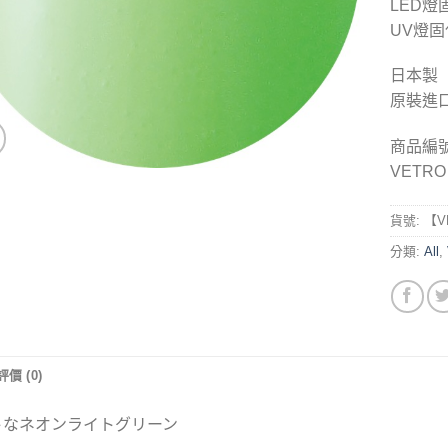
LED燈固
UV燈固
日本製
原裝進
商品編
VETRO【
貨號:
【VL
分類:
All
,
評價 (0)
トなネオンライトグリーン