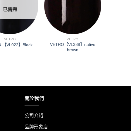
望清
望清
單」
單」
已售完
VETRO
VETRO
VETRO【VL388】native
 【VL022】Black
brown
關於我們
公司介紹
品牌形象店