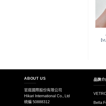
望清
望清
單」
單」
已售完
VETRO
VETRO
VETRO 頂級金屬膠
VETRO【VLT975】Tole
【VLT977】Meta gold
White
【VL
ABOUT US
品牌介
官庭國際股份有限公司
VETR
Hikari International Co., Ltd
統編 50888312
Bella 