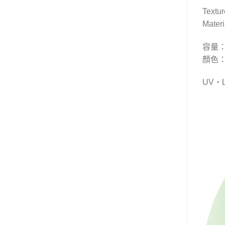
Text
Mater
容量：
顏色：El
UV・