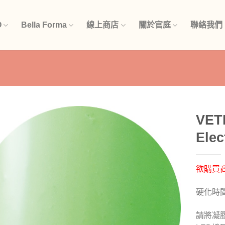
O
Bella Forma
線上商店
關於官庭
聯絡我們
VE
Elec
加入
「願
望清
單」
欲購買
硬化時
請將凝